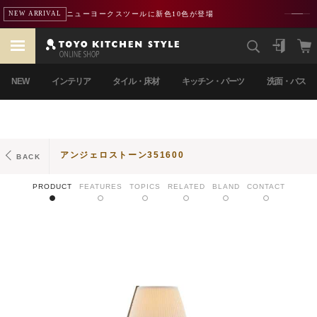
ニューヨークスツールに新色10色が登場
NEW ARRIVAL
NEW
インテリア
タイル・床材
キッチン・パーツ
洗面・バス
アンジェロストーン351600
BACK
PRODUCT
FEATURES
TOPICS
RELATED
BLAND
CONTACT