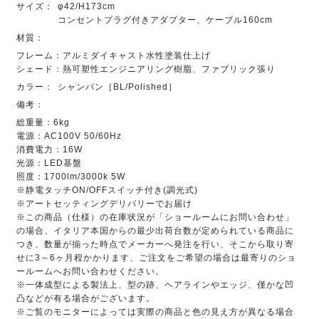
サイズ：
φ42/H173cm
コンセントプラグ付きアダプター、ケーブル160cm
材質：
フレーム：アルミダイキャスト水性塗装仕上げ
シェード：熱可塑性エンジニアリング樹脂、ファブリック張り
カラー：
シャンパン［BL/Polished］
備考：
総重量：6kg
電源：AC100V 50/60Hz
消費電力：16W
光源：LED基盤
照度：1700lm/3000k 5W
※静電タッチON/OFFスイッチ付き(調光式)
※アートセッティングデリバリーでお届け
※この商品（仕様）の在庫状況が「ショールームにお問い合わせ」
の場合、イタリア本国からの最少出荷台数が定められている商品に
つき、数量が揃った時点でメーカーへ発注を行い、そこから取り寄
せに3～6ヶ月程かかります、ご注文をご希望の場合は最寄りのショ
ールームへお問い合わせください。
※一体成型による製法上、型の跡、ヘアラインやエッジ、僅かな凹
凸などが有る場合がございます。
※ご覧のモニターによっては実際の商品と色の見え方が異なる場合