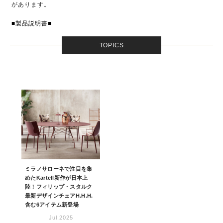
があります。
■製品説明書■
TOPICS
ミラノサローネで注目を集
めたKartell新作が日本上
陸！フィリップ・スタルク
最新デザインチェアH.H.H.
含む6アイテム新登場
Jul,2025