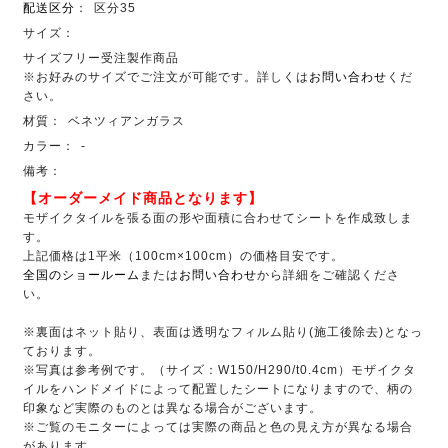
配送区分
：
区分35
サイズ：
サイズフリー受注製作商品
※お好みのサイズでご注文が可能です。詳しくは
お問い合わせ
くだ
さい。
材質：
ベネツィアンガラス
カラー：
-
備考：
【オーダーメイド商品となります】
モザイクタイルを張る面の形や面積に合わせてシートを作成致しま
す。
上記価格は1平米（100cm×100cm）の価格目安です。
全国のショールーム
または
お問い合わせ
から詳細をご確認くださ
い。
※裏面はネット貼り、表面は透明なフィルム貼り(施工後除去)となっ
ております。
※写真は参考例です。（サイズ：W150/H290/t0.4cm）モザイクタ
イルをハンドメイドによって配置したシートになりますので、柄の
印象など実際のものとは異なる場合がございます。
※ご覧のモニターによっては実際の商品と色の見え方が異なる場合
があります。