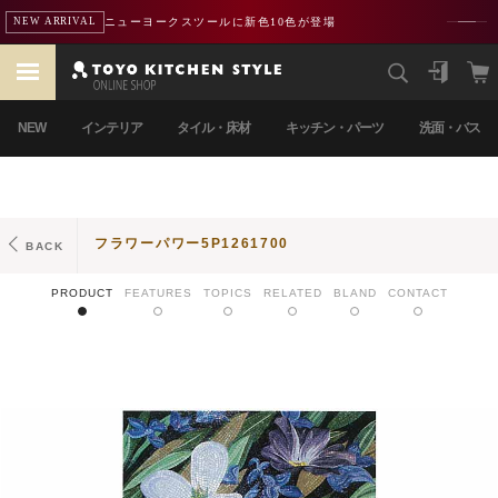
ニューヨークスツールに新色10色が登場
NEW ARRIVAL
NEW
インテリア
タイル・床材
キッチン・パーツ
洗面・バス
フラワーパワー5P1261700
BACK
PRODUCT
FEATURES
TOPICS
RELATED
BLAND
CONTACT