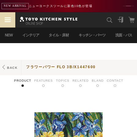
ニューヨークスツールに新色10色が登場
NEW ARRIVAL
NEW
インテリア
タイル・床材
キッチン・パーツ
洗面・バス
フラワーパワー FLO 3B/X1447600
BACK
PRODUCT
FEATURES
TOPICS
RELATED
BLAND
CONTACT