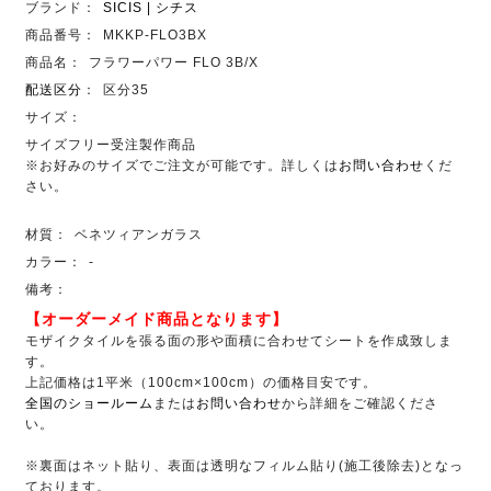
ブランド：
SICIS | シチス
商品番号：
MKKP-FLO3BX
商品名：
フラワーパワー FLO 3B/X
配送区分
：
区分35
サイズ：
サイズフリー受注製作商品
※お好みのサイズでご注文が可能です。詳しくは
お問い合わせ
くだ
さい。
材質：
ベネツィアンガラス
カラー：
-
備考：
【オーダーメイド商品となります】
モザイクタイルを張る面の形や面積に合わせてシートを作成致しま
す。
上記価格は1平米（100cm×100cm）の価格目安です。
全国のショールーム
または
お問い合わせ
から詳細をご確認くださ
い。
※裏面はネット貼り、表面は透明なフィルム貼り(施工後除去)となっ
ております。