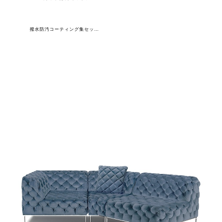
撥水防汚コーティング集セット(ソファ90C+ソファ45C+ソファ1S+クッション)専用