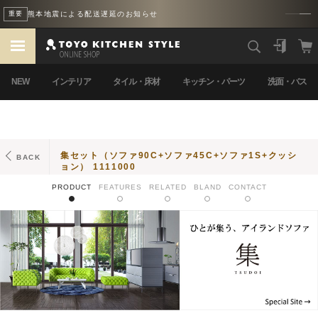
熊本地震による配送遅延のお知らせ
重要
NEW
インテリア
タイル・床材
キッチン・パーツ
洗面・バス
集セット（ソファ90C+ソファ45C+ソファ1S+クッシ
BACK
ョン） 1111000
PRODUCT
FEATURES
RELATED
BLAND
CONTACT