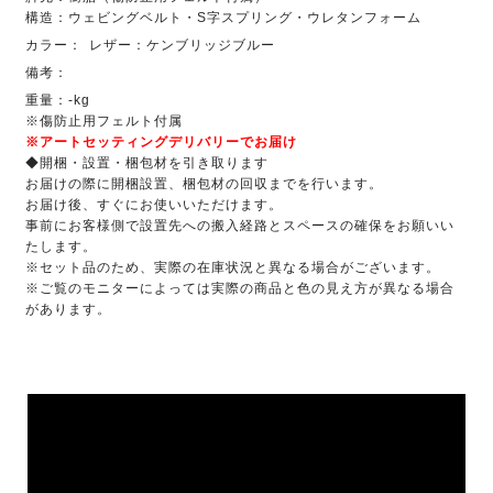
構造：ウェビングベルト・S字スプリング・ウレタンフォーム
カラー：
レザー：ケンブリッジブルー
備考：
重量：-kg
※傷防止用フェルト付属
※アートセッティングデリバリーでお届け
◆開梱・設置・梱包材を引き取ります
お届けの際に開梱設置、梱包材の回収までを行います。
お届け後、すぐにお使いいただけます。
事前にお客様側で設置先への搬入経路とスペースの確保をお願いい
たします。
※セット品のため、実際の在庫状況と異なる場合がございます。
※ご覧のモニターによっては実際の商品と色の見え方が異なる場合
があります。