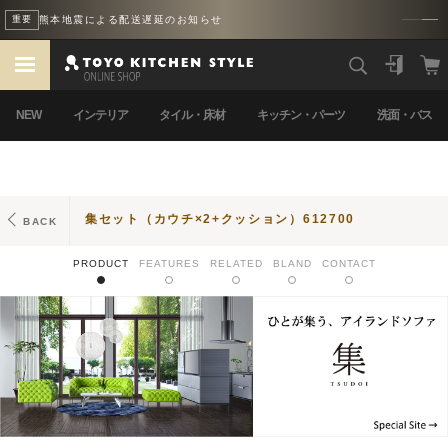
熊本地震による配送遅延のお知らせ
重要
NEW
インテリア
タイル・床材
キッチン・パーツ
洗面・バス
集セット（カウチ×2+クッション）612700
BACK
PRODUCT
FEATURES
RELATED
BLAND
CONTACT