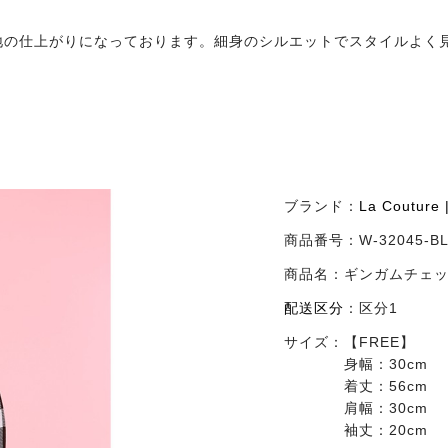
地の仕上がりになっております。細身のシルエットでスタイルよく
ブランド：
La Coutu
商品番号：
W-32045-B
商品名：
ギンガムチェ
配送区分
：
区分1
サイズ：
【FREE】
身幅：30cm
着丈：56cm
肩幅：30cm
袖丈：20cm