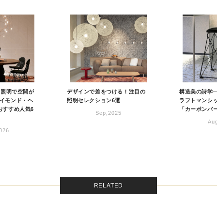
）照明で空間が
デザインで差をつける！注目の
構造美の詩学
イモンド・ヘ
照明セレクション6選
ラフトマンシ
おすすめ人気6
「カーボンバ
Sep,2025
Au
026
RELATED