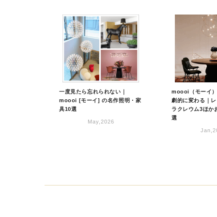
一度見たら忘れられない｜
moooi（モーイ
moooi [モーイ] の名作照明・家
劇的に変わる｜レ
具10選
ラクレウム3ほか
選
May,2026
Jan,2