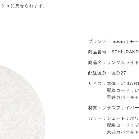
ッシュに見せられます。
ブランド：
moooi | モ
商品番号：
SFHL-RAN
商品名：
ランダムライト2
配送区分
：
区分27
サイズ：
本体：φ107/H
配線コード：L4
天井カバーキャッ
材質：
グラスファイバ
カラー：
シェード：ホ
配線コード：
天井カバーキ