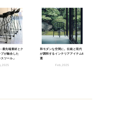
──最先端素材とク
和モダンな空間に。伝統と現代
ップが融合した
が調和するインテリアアイテム6
ースツール」
選
g,2025
Feb,2025