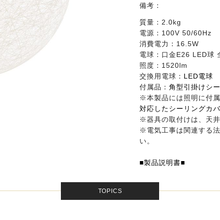
備考：
質量：2.0kg
電源：100V 50/60Hz
消費電力：16.5W
電球：口金E26 LED球 
照度：1520lm
交換用電球：
LED電球
付属品：
角型引掛けシ
※本製品には照明に付
対応したシーリングカ
※器具の取付けは、天
※電気工事は関連する
い。
■製品説明書■
TOPICS