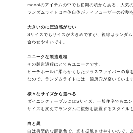
moooiのアイテムの中でも初期の頃からある、人気
ランダムライトは本体自体がディフューザーの役割
大きいのに圧迫感がない
Sサイズでもサイズが大きめですが、視線はランダ
合わせやすいです。
ユニークな製造過程
その製造過程はとてもユニークです。
ビーチボールに柔らかくしたグラスファイバーの糸
なので、ランダムライトには一箇所穴が空いていま
様々なサイズから選べる
ダイニングテーブルにはSサイズ、一般住宅でもエン
サイズを変えてランダムに複数を設置するスタイル
白と黒
白は典型的な膨張色で、光も拡散させやすいので、