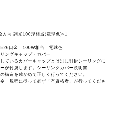
全方向 調光100形相当(電球色)×1
 E26口金 100W相当 電球色
ーリングキャップ・カバー
属しているカバーキャップとは別に
引掛シーリングに
バー
が付属します。
シーリングカバー説明書
井の構造を確かめて正しく行ってください。
法令・規程に従って必ず「有資格者」が行ってくださ