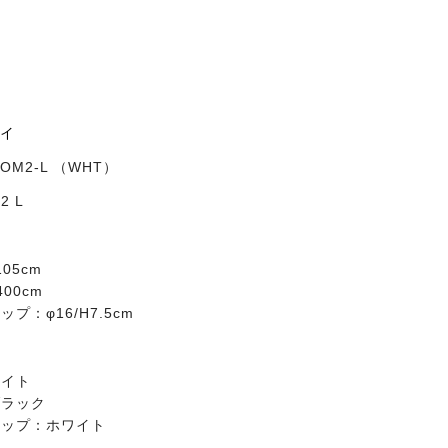
ーイ
DOM2-L （WHT）
 L
105cm
00cm
プ：φ16/H7.5cm
ー
ワイト
ブラック
ャップ：ホワイト