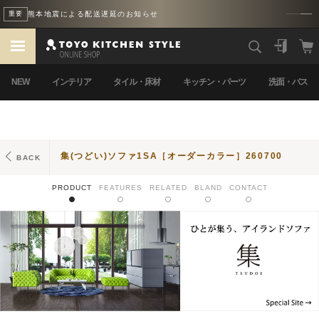
熊本地震による配送遅延のお知らせ
重要
NEW
インテリア
タイル・床材
キッチン・パーツ
洗面・バス
集(つどい)ソファ1SA［オーダーカラー］260700
BACK
PRODUCT
FEATURES
RELATED
BLAND
CONTACT