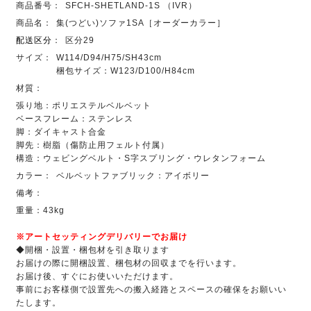
商品番号：
SFCH-SHETLAND-1S （IVR）
商品名：
集(つどい)ソファ1SA［オーダーカラー］
配送区分
：
区分29
サイズ：
W114/D94/H75/SH43cm
梱包サイズ：W123/D100/H84cm
材質：
張り地：ポリエステルベルベット
ベースフレーム：ステンレス
脚：ダイキャスト合金
脚先：樹脂（傷防止用フェルト付属）
構造：ウェビングベルト・S字スプリング・ウレタンフォーム
カラー：
ベルベットファブリック：アイボリー
備考：
重量：43kg
※アートセッティングデリバリーでお届け
◆開梱・設置・梱包材を引き取ります
お届けの際に開梱設置、梱包材の回収までを行います。
お届け後、すぐにお使いいただけます。
事前にお客様側で設置先への搬入経路とスペースの確保をお願いい
たします。