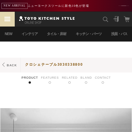
ニューヨークスツールに新色10色が登場
NEW ARRIVAL
NEW
インテリア
タイル・床材
キッチン・パーツ
洗面・バス
クロシェテーブル3030338800
BACK
PRODUCT
FEATURES
RELATED
BLAND
CONTACT