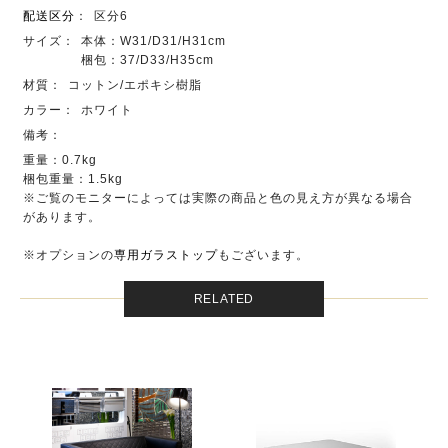
配送区分
：
区分6
サイズ：
本体：W31/D31/H31cm
梱包：37/D33/H35cm
材質：
コットン/エポキシ樹脂
カラー：
ホワイト
備考：
重量：0.7kg
梱包重量：1.5kg
※ご覧のモニターによっては実際の商品と色の見え方が異なる場合
があります。
※オプションの
専用ガラストップ
もございます。
RELATED