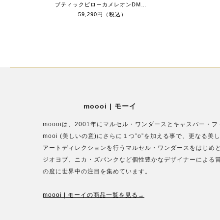
ブティックピローカメレオンDM180
59,290円（税込）
moooi | モーイ
moooiは、2001年にマルセル・ワンダースとキャスパー
mooi (美しいの意)にさらに１つ”o”を加える事で、更な
アートディレクションを行うマルセル・ワンダースをはじめ
ジオヨブ、ニカ・ズパンクなど個性豊かなデザイナーによる
の度に世界中の注目を集めています。
moooi | モーイの商品一覧を見る→