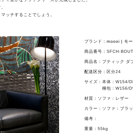
す。
トマッチすることでしょう。
ブランド：
moooi | モ
商品番号：
SFCH-BOU
商品名：
ブティック ダブ
配送区分
：
区分24
サイズ：
本体：W154/D8
梱包：W156/D9
材質：
ソファ：レザー
カラー：
ソファ：ブラッ
備考：
重量：55kg