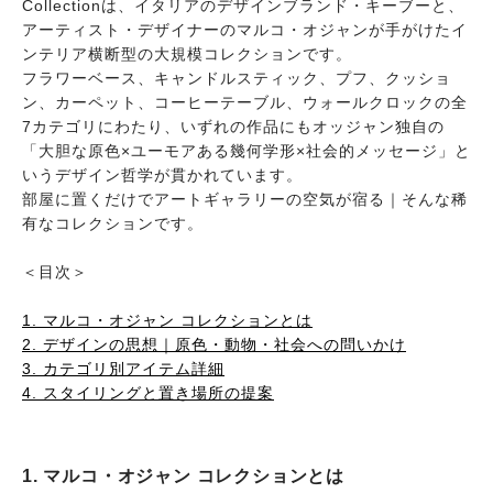
Collectionは、イタリアのデザインブランド・キーブーと、
アーティスト・デザイナーのマルコ・オジャンが手がけたイ
ンテリア横断型の大規模コレクションです。
フラワーベース、キャンドルスティック、プフ、クッショ
ン、カーペット、コーヒーテーブル、ウォールクロックの全
7カテゴリにわたり、いずれの作品にもオッジャン独自の
「大胆な原色×ユーモアある幾何学形×社会的メッセージ」と
いうデザイン哲学が貫かれています。
部屋に置くだけでアートギャラリーの空気が宿る｜そんな稀
有なコレクションです。
＜目次＞
1. マルコ・オジャン コレクションとは
2. デザインの思想｜原色・動物・社会への問いかけ
3. カテゴリ別アイテム詳細
4. スタイリングと置き場所の提案
1. マルコ・オジャン コレクションとは