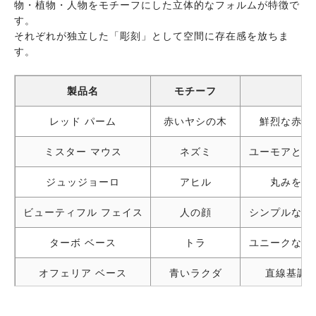
物・植物・人物をモチーフにした立体的なフォルムが特徴で
す。
それぞれが独立した「彫刻」として空間に存在感を放ちま
す。
製品名
モチーフ
レッド パーム
赤いヤシの木
鮮烈な赤が
ミスター マウス
ネズミ
ユーモアと批
ジュッジョーロ
アヒル
丸みを帯
ビューティフル フェイス
人の顔
シンプルな線
ターボ ベース
トラ
ユニークなト
オフェリア ベース
青いラクダ
直線基調
スパーク ベース
赤いドラゴン
エネルギッ