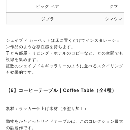
ビッグ ベア
クマ
ジブラ
シマウマ
ドリーロ
マンドリル
シェイプド カーペットは床に置くだけでインスタレーショ
ゴリーロ
ゴリラ
ン作品のような存在感を持ちます。
子ども部屋・リビング・ホテルのロビーなど、どの空間でも
レオ
ライオン
視線を集めます。
複数のシェイプドをギャラリーのように並べるスタイリング
ジーラ
キリン
も効果的です。
スリップ
ヘビ
【6】コーヒーテーブル｜Coffee Table（全4種）
素材：ラッカー仕上げ木材（漆塗り加工）
動物をかたどったサイドテーブルは、このコレクション最大
の話題作です。