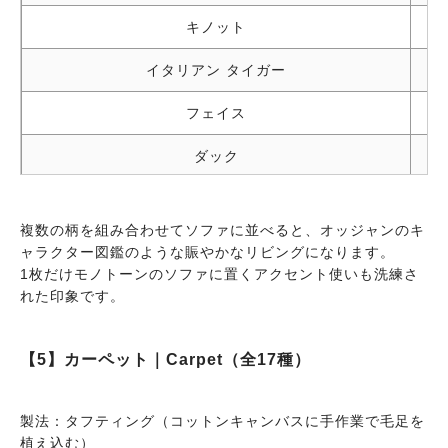
キノット
イタリアン タイガー
フェイス
ダック
クロコピンク
複数の柄を組み合わせてソファに並べると、オッジャンのキ
アケーラ
ャラクター図鑑のような賑やかなリビングになります。
1枚だけモノトーンのソファに置くアクセント使いも洗練さ
クッキー（新作）
れた印象です。
フォクシー レディ（新作）
【5】カーペット｜Carpet（全17種）
オルソ ミル（新作）
製法：タフティング（コットンキャンバスに手作業で毛足を
植え込む）