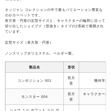
オッジャン コレクションの中で最もバリエーション豊富な
のがカーペットです。
長方形・円形の定型サイズと、キャラクターの輪郭に沿って
切り出したシェイプド（型抜き）タイプの2系統で展開され
ています。
定型サイズ（長方形・円形）
ノンスリップポリエステル、ベルギー製。
製品名
形状
長方
コンポジション 001
幾何学パ
形
長方
キャラクターが
モンスター 004
形
ショウ ミー ホワット ユー ガ