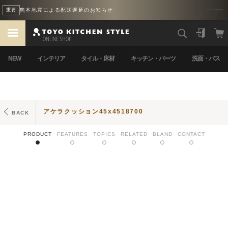
熊本地震による配送遅延のお知らせ
重要
NEW
インテリア
タイル・床材
キッチン・パーツ
洗面・バス
アケラクッション45x4518700
BACK
PRODUCT
FEATURES
TOPICS
RELATED
BLAND
CONTACT