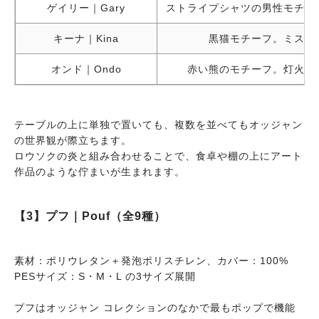
ゲイリー｜Gary
ストライプシャツの男性モチー
キーナ｜Kina
黒猫モチーフ。ミステ
オンド｜Ondo
赤い熊のモチーフ。灯火と
テーブルの上に単独で置いても、複数を並べてもオッジャン
の世界観が際立ちます。
ロウソクの炎と組み合わせることで、食卓や棚の上にアート
作品のような佇まいが生まれます。
【3】プフ｜Pouf（全9種）
素材：ポリウレタン＋発泡ポリスチレン、カバー：100%
PESサイズ：S・M・L の3サイズ展開
プフはオッジャン コレクションのなかで最もポップで機能