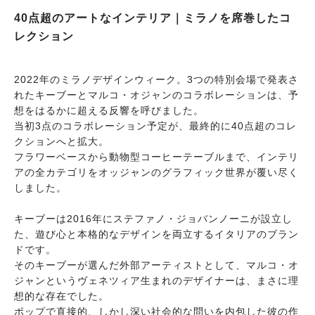
40点超のアートなインテリア｜ミラノを席巻したコ
レクション
2022年のミラノデザインウィーク。3つの特別会場で発表さ
れたキーブーとマルコ・オジャンのコラボレーションは、予
想をはるかに超える反響を呼びました。
当初3点のコラボレーション予定が、最終的に40点超のコレ
クションへと拡大。
フラワーベースから動物型コーヒーテーブルまで、インテリ
アの全カテゴリをオッジャンのグラフィック世界が覆い尽く
しました。
キーブーは2016年にステファノ・ジョバンノーニが設立し
た、遊び心と本格的なデザインを両立するイタリアのブラン
ドです。
そのキーブーが選んだ外部アーティストとして、マルコ・オ
ジャンというヴェネツィア生まれのデザイナーは、まさに理
想的な存在でした。
ポップで直接的、しかし深い社会的な問いを内包した彼の作