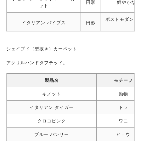
円形
鮮やかなポ
ット
ポストモダンを
イタリアン バイブス
円形
シェイプド（型抜き）カーペット
アクリルハンドタフテッド。
製品名
モチーフ
キノット
動物
イタリアン タイガー
トラ
クロコピンク
ワニ
ブルー パンサー
ヒョウ