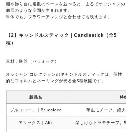
棚や飾り台に複数のベースを並べると、まるでオッジャンの
トゥーカ ベース
鳥（オオハシ）
鮮やかな嘴
個展のような空間が生まれます。
単体でも、フラワーアレンジと合わせても映えます。
【2】キャンドルスティック｜Candlestick（全5
種）
素材：陶器（セラミック）
オッジャン コレクションのキャンドルスティックは、個性
的なフォルムとネーミングが光る全5種展開です。
製品名
特徴
ブルコローコ｜Brucoloco
芋虫モチーフ。絶え間
アリックス｜Alix
楽しげなトラモチーフ。野