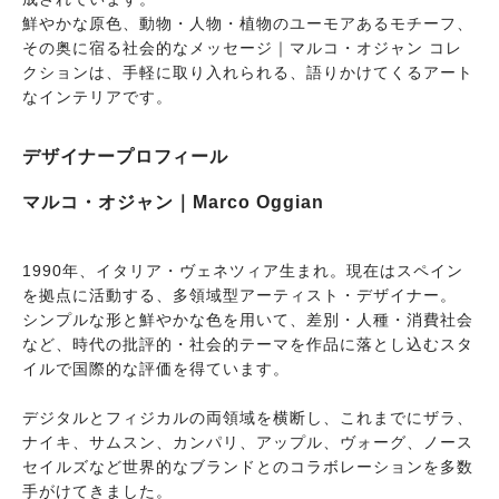
鮮やかな原色、動物・人物・植物のユーモアあるモチーフ、
その奥に宿る社会的なメッセージ｜マルコ・オジャン コレ
クションは、手軽に取り入れられる、語りかけてくるアート
なインテリアです。
デザイナープロフィール
マルコ・オジャン｜Marco Oggian
1990年、イタリア・ヴェネツィア生まれ。現在はスペイン
を拠点に活動する、多領域型アーティスト・デザイナー。
シンプルな形と鮮やかな色を用いて、差別・人種・消費社会
など、時代の批評的・社会的テーマを作品に落とし込むスタ
イルで国際的な評価を得ています。
デジタルとフィジカルの両領域を横断し、これまでにザラ、
ナイキ、サムスン、カンパリ、アップル、ヴォーグ、ノース
セイルズなど世界的なブランドとのコラボレーションを多数
手がけてきました。