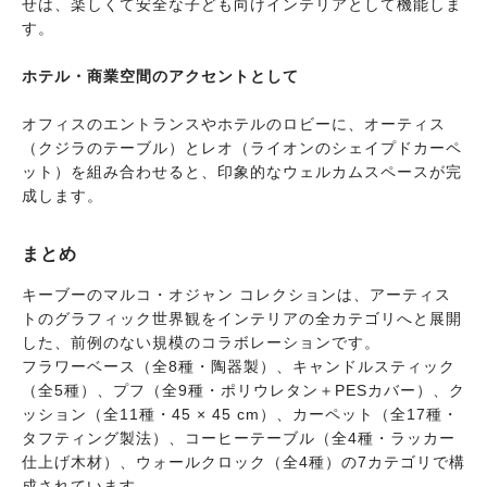
せは、楽しくて安全な子ども向けインテリアとして機能しま
す。
ホテル・商業空間のアクセントとして
オフィスのエントランスやホテルのロビーに、オーティス
（クジラのテーブル）とレオ（ライオンのシェイプドカーペ
ット）を組み合わせると、印象的なウェルカムスペースが完
成します。
まとめ
キーブーのマルコ・オジャン コレクションは、アーティス
トのグラフィック世界観をインテリアの全カテゴリへと展開
した、前例のない規模のコラボレーションです。
フラワーベース（全8種・陶器製）、キャンドルスティック
（全5種）、プフ（全9種・ポリウレタン＋PESカバー）、ク
ッション（全11種・45 × 45 cm）、カーペット（全17種・
タフティング製法）、コーヒーテーブル（全4種・ラッカー
仕上げ木材）、ウォールクロック（全4種）の7カテゴリで構
成されています。