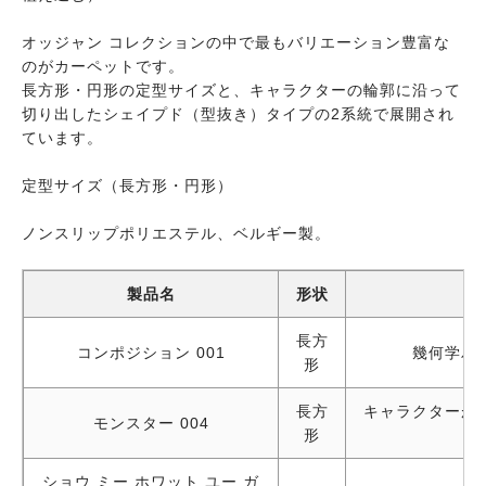
オッジャン コレクションの中で最もバリエーション豊富な
のがカーペットです。
長方形・円形の定型サイズと、キャラクターの輪郭に沿って
切り出したシェイプド（型抜き）タイプの2系統で展開され
ています。
定型サイズ（長方形・円形）
ノンスリップポリエステル、ベルギー製。
製品名
形状
長方
コンポジション 001
幾何学パ
形
長方
キャラクターが
モンスター 004
形
ショウ ミー ホワット ユー ガ