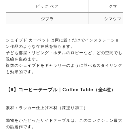
ビッグ ベア
クマ
ジブラ
シマウマ
ドリーロ
マンドリル
シェイプド カーペットは床に置くだけでインスタレーショ
ゴリーロ
ゴリラ
ン作品のような存在感を持ちます。
子ども部屋・リビング・ホテルのロビーなど、どの空間でも
レオ
ライオン
視線を集めます。
複数のシェイプドをギャラリーのように並べるスタイリング
ジーラ
キリン
も効果的です。
スリップ
ヘビ
【6】コーヒーテーブル｜Coffee Table（全4種）
素材：ラッカー仕上げ木材（漆塗り加工）
動物をかたどったサイドテーブルは、このコレクション最大
の話題作です。