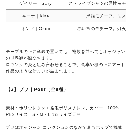
ゲイリー｜Gary
ストライプシャツの男性モチー
キーナ｜Kina
黒猫モチーフ。ミステ
オンド｜Ondo
赤い熊のモチーフ。灯火と
テーブルの上に単独で置いても、複数を並べてもオッジャン
の世界観が際立ちます。
ロウソクの炎と組み合わせることで、食卓や棚の上にアート
作品のような佇まいが生まれます。
【3】プフ｜Pouf（全9種）
素材：ポリウレタン＋発泡ポリスチレン、カバー：100%
PESサイズ：S・M・L の3サイズ展開
プフはオッジャン コレクションのなかで最もポップで機能