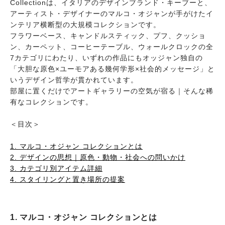
Collectionは、イタリアのデザインブランド・キーブーと、
アーティスト・デザイナーのマルコ・オジャンが手がけたイ
ンテリア横断型の大規模コレクションです。
フラワーベース、キャンドルスティック、プフ、クッショ
ン、カーペット、コーヒーテーブル、ウォールクロックの全
7カテゴリにわたり、いずれの作品にもオッジャン独自の
「大胆な原色×ユーモアある幾何学形×社会的メッセージ」と
いうデザイン哲学が貫かれています。
部屋に置くだけでアートギャラリーの空気が宿る｜そんな稀
有なコレクションです。
＜目次＞
1. マルコ・オジャン コレクションとは
2. デザインの思想｜原色・動物・社会への問いかけ
3. カテゴリ別アイテム詳細
4. スタイリングと置き場所の提案
1. マルコ・オジャン コレクションとは