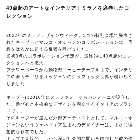
40点超のアートなインテリア｜ミラノを席巻したコ
レクション
2022年のミラノデザインウィーク。3つの特別会場で発表さ
れたキーブーとマルコ・オジャンのコラボレーションは、予
想をはるかに超える反響を呼びました。
当初3点のコラボレーション予定が、最終的に40点超のコレ
クションへと拡大。
フラワーベースから動物型コーヒーテーブルまで、インテリ
アの全カテゴリをオッジャンのグラフィック世界が覆い尽く
しました。
キーブーは2016年にステファノ・ジョバンノーニが設立し
た、遊び心と本格的なデザインを両立するイタリアのブラン
ドです。
そのキーブーが選んだ外部アーティストとして、マルコ・オ
ジャンというヴェネツィア生まれのデザイナーは、まさに理
想的な存在でした。
ポップで直接的、しかし深い社会的な問いを内包した彼の作