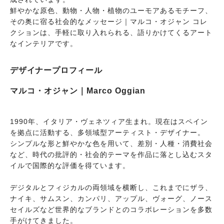
鮮やかな原色、動物・人物・植物のユーモアあるモチーフ、
その奥に宿る社会的なメッセージ｜マルコ・オジャン コレ
クションは、手軽に取り入れられる、語りかけてくるアート
なインテリアです。
デザイナープロフィール
マルコ・オジャン｜Marco Oggian
1990年、イタリア・ヴェネツィア生まれ。現在はスペイン
を拠点に活動する、多領域型アーティスト・デザイナー。
シンプルな形と鮮やかな色を用いて、差別・人種・消費社会
など、時代の批評的・社会的テーマを作品に落とし込むスタ
イルで国際的な評価を得ています。
デジタルとフィジカルの両領域を横断し、これまでにザラ、
ナイキ、サムスン、カンパリ、アップル、ヴォーグ、ノース
セイルズなど世界的なブランドとのコラボレーションを多数
手がけてきました。