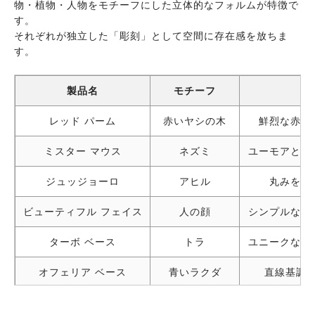
物・植物・人物をモチーフにした立体的なフォルムが特徴で
す。
それぞれが独立した「彫刻」として空間に存在感を放ちま
す。
製品名
モチーフ
レッド パーム
赤いヤシの木
鮮烈な赤が
ミスター マウス
ネズミ
ユーモアと批
ジュッジョーロ
アヒル
丸みを帯
ビューティフル フェイス
人の顔
シンプルな線
ターボ ベース
トラ
ユニークなト
オフェリア ベース
青いラクダ
直線基調
スパーク ベース
赤いドラゴン
エネルギッ