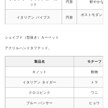
円形
鮮やかなポ
ット
ポストモダンを
イタリアン バイブス
円形
シェイプド（型抜き）カーペット
アクリルハンドタフテッド。
製品名
モチーフ
キノット
動物
イタリアン タイガー
トラ
クロコピンク
ワニ
ブルー パンサー
ヒョウ