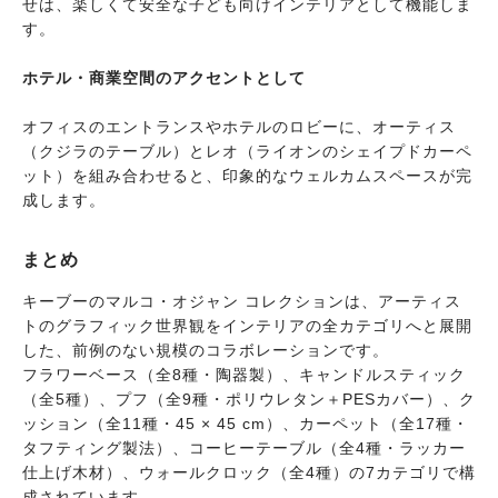
せは、楽しくて安全な子ども向けインテリアとして機能しま
す。
ホテル・商業空間のアクセントとして
オフィスのエントランスやホテルのロビーに、オーティス
（クジラのテーブル）とレオ（ライオンのシェイプドカーペ
ット）を組み合わせると、印象的なウェルカムスペースが完
成します。
まとめ
キーブーのマルコ・オジャン コレクションは、アーティス
トのグラフィック世界観をインテリアの全カテゴリへと展開
した、前例のない規模のコラボレーションです。
フラワーベース（全8種・陶器製）、キャンドルスティック
（全5種）、プフ（全9種・ポリウレタン＋PESカバー）、ク
ッション（全11種・45 × 45 cm）、カーペット（全17種・
タフティング製法）、コーヒーテーブル（全4種・ラッカー
仕上げ木材）、ウォールクロック（全4種）の7カテゴリで構
成されています。