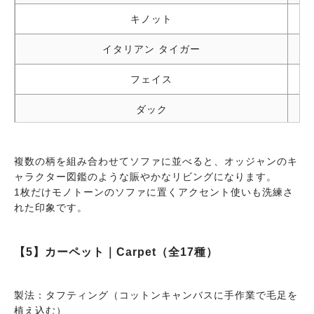
キノット
イタリアン タイガー
フェイス
ダック
クロコピンク
複数の柄を組み合わせてソファに並べると、オッジャンのキ
アケーラ
ャラクター図鑑のような賑やかなリビングになります。
1枚だけモノトーンのソファに置くアクセント使いも洗練さ
クッキー（新作）
れた印象です。
フォクシー レディ（新作）
【5】カーペット｜Carpet（全17種）
オルソ ミル（新作）
製法：タフティング（コットンキャンバスに手作業で毛足を
植え込む）