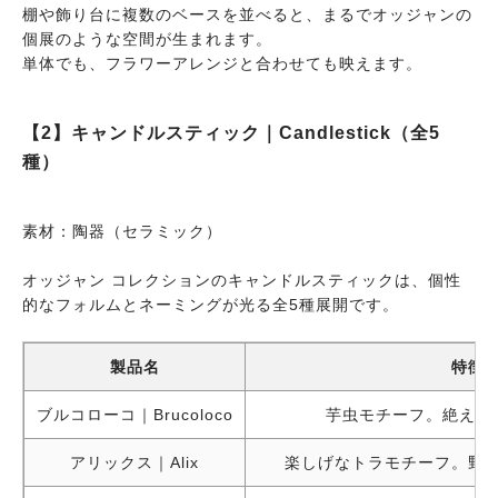
棚や飾り台に複数のベースを並べると、まるでオッジャンの
トゥーカ ベース
鳥（オオハシ）
鮮やかな嘴
個展のような空間が生まれます。
単体でも、フラワーアレンジと合わせても映えます。
【2】キャンドルスティック｜Candlestick（全5
種）
素材：陶器（セラミック）
オッジャン コレクションのキャンドルスティックは、個性
的なフォルムとネーミングが光る全5種展開です。
製品名
特徴
ブルコローコ｜Brucoloco
芋虫モチーフ。絶え間
アリックス｜Alix
楽しげなトラモチーフ。野