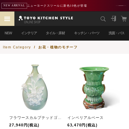
ニューヨークスツールに新色10色が登場
NEW ARRIVAL
NEW
インテリア
タイル・床材
キッチン・パーツ
洗面・バス
Item Category
/
お花・植物のモチーフ
フラワースカルプテッドゴートベース
インペリアルベース
27,940円(税込)
63,470円(税込)