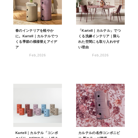
春のインテリアを軽やか
「Kartell｜カルテル」でつ
に。Kartell｜カルテルでつ
くる洗練インテリア｜限ら
くる季節の模様替えアイデ
れた空間にも取り入れやす
ア
い理由
Feb,2026
Feb,2026
Kartell｜カルテル「コンポ
カルテルの名作コンポニビ