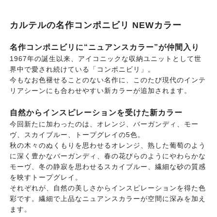
カルテルの名作コンポニビリ NEWカラー
名作コンポニビリに“ニュアンスカラー”が仲間入り
1967年の誕生以来、アイコニックな収納ユニットとして世
界中で愛され続けている「コンポニビリ」。
今もなお色褪せることのない名作に、このたび現代のインテ
リアシーンにも合わせやすい新カラーが追加されます。
自然からインスピレーションを受けた新カラー
今回新たに加わったのは、オレンジ、バーガンディ、モー
ヴ、スカイブルー、トープグレイの5色。
秋の木々のぬくもりを思わせるオレンジ、熟した葡萄のよう
に深く豊かなバーガンディ、春の花びらのようにやわらかな
モーヴ、冬の静寂を思わせるスカイブルー、繊細な砂の質感
を映すトープグレイ。
それぞれが、自然の美しさからインスピレーションを得た色
彩です。繊細で上品なニュアンスカラーが空間に深みを加え
ます。