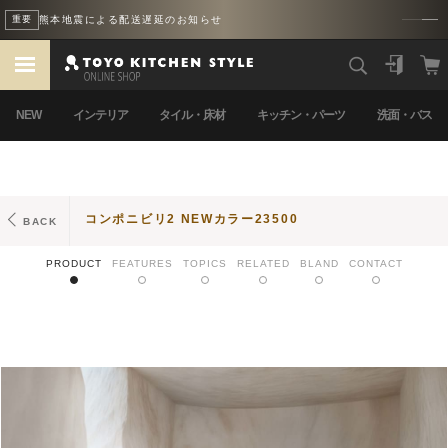
熊本地震による配送遅延のお知らせ
重要
NEW
インテリア
タイル・床材
キッチン・パーツ
洗面・バス
コンポニビリ2 NEWカラー23500
BACK
PRODUCT
FEATURES
TOPICS
RELATED
BLAND
CONTACT