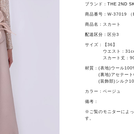
ブランド：
THE 2ND 
商品番号：
W-37019 
商品名：
スカート
配送区分
：
区分3
サイズ：
【36】
ウエスト：31c
スカート丈：90
材質：
(表地)ウール100
(裏地)アセテート
(装飾部)シルク10
カラー：
ベージュ
備考：
※ご覧のモニターによ
す。