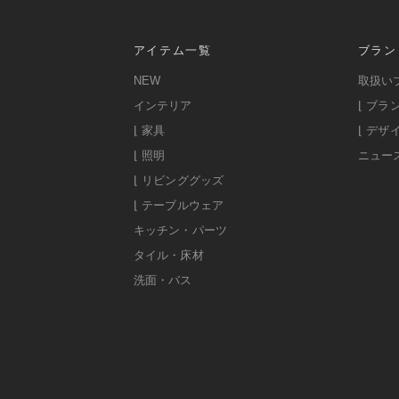
アイテム一覧
ブラン
NEW
取扱い
インテリア
⌊ ブラ
⌊ 家具
⌊ デザ
⌊ 照明
ニュー
⌊ リビンググッズ
⌊ テーブルウェア
キッチン・パーツ
タイル・床材
洗面・バス