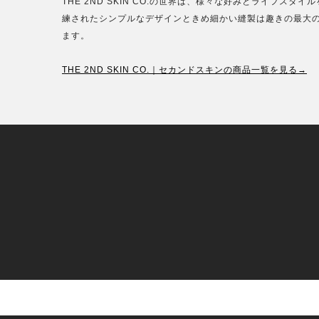
THE 2ND SKIN CO.の世界は、様々な好みとライフ
練されたシンプルなデザインときめ細かい縫製は趣きの最大の証で
ます。
THE 2ND SKIN CO.｜セカンドスキンの商品一覧を見る→