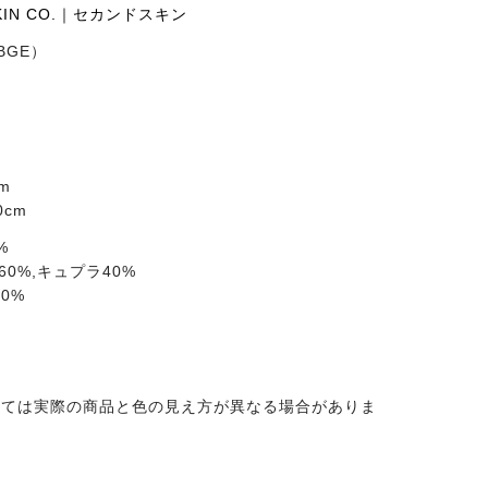
SKIN CO.｜セカンドスキン
（BGE）
m
cm
%
60%,キュプラ40%
0%
っては実際の商品と色の見え方が異なる場合がありま