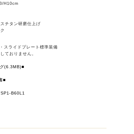
/H10cm
レスチタン研磨仕上げ
ック
)・スライドプレート標準装備
属しておりません。
(6.3MB)■
書■
P1-B60L1