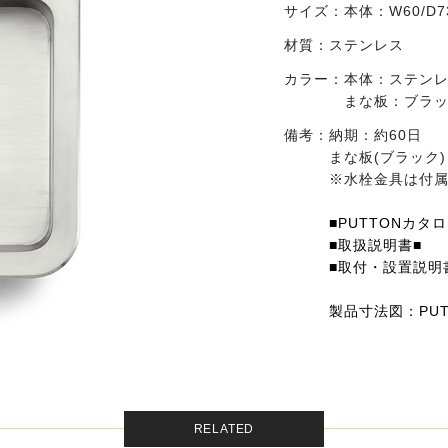
サイズ：
本体：W60/D73
材質：
ステンレス
カラー：
本体：ステン
まな板：ブラ
備考：
納期：約60日
まな板(ブラック
※水栓金具は付
■PUTTONカタログ
■取扱説明書■
■取付・設置説明
製品寸法図：PUTS
RELATED