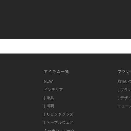
アイテム一覧
ブラン
NEW
取扱い
インテリア
⌊ ブラ
⌊ 家具
⌊ デザ
⌊ 照明
ニュー
⌊ リビンググッズ
⌊ テーブルウェア
キッチン・パーツ