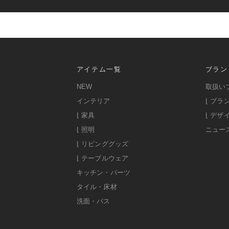
アイテム一覧
ブラン
NEW
取扱い
インテリア
⌊ ブラ
⌊ 家具
⌊ デザ
⌊ 照明
ニュー
⌊ リビンググッズ
⌊ テーブルウェア
キッチン・パーツ
タイル・床材
洗面・バス