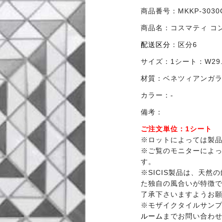
商品番号：
MKKP-303
商品名：
コスマティ コ
配送区分
：
区分6
サイズ：
1シート：W29.5
材質：
ベネツィアンガラ
カラー：
-
備考：
ご注文単位：1シート
※ロットによっては製
※ご覧のモニターによ
す。
※SICIS製品は、天
た独自の風合いが特徴
了承下さいますようお
※モザイクタイルサン
ルーム
までお問い合わ