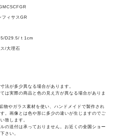
0GMCSCFGR
ンフィサスGR
/D29.5/ｔ1cm
ス/大理石
品寸法が多少異なる場合があります。
っては実際の商品と色の見え方が異なる場合がありま
然の鉱物やガラス素材を使い、ハンドメイドで製作され
です。画像とは色や形に多少の違いが生じますのでご
願い致します。
プルの送付は承っておりません。お近くの
全国ショー
せ下さい。