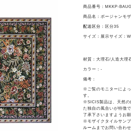
商品番号：
MKKP-BAUG
商品名：
ボージャンモ
配送区分
：
区分35
サイズ：
展示サイズ：W24
材質：
大理石/人造大理
カラー：
-
備考：
※ご覧のモニターによ
す。
※SICIS製品は、天
た独自の風合いが特徴
了承下さいますようお
※モザイクタイルサン
ルーム
までお問い合わ