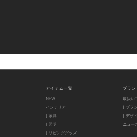
アイテム一覧
ブラン
NEW
取扱い
インテリア
⌊ ブラ
⌊ 家具
⌊ デザ
⌊ 照明
ニュー
⌊ リビンググッズ