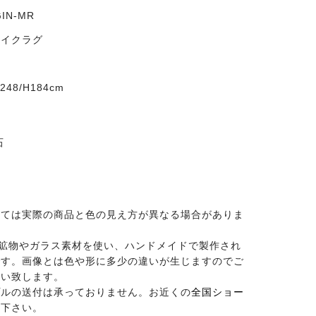
IN-MR
ザイクラグ
8/H184cm
石
っては実際の商品と色の見え方が異なる場合がありま
然の鉱物やガラス素材を使い、ハンドメイドで製作され
です。画像とは色や形に多少の違いが生じますのでご
願い致します。
プルの送付は承っておりません。お近くの
全国ショー
せ下さい。