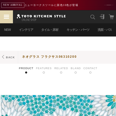
ニューヨークスツールに新色10色が登場
NEW ARRIVAL
NEW
インテリア
タイル・床材
キッチン・パーツ
洗面・バス
ネオグラス フラクサス06310200
BACK
PRODUCT
FEATURES
RELATED
BLAND
CONTACT