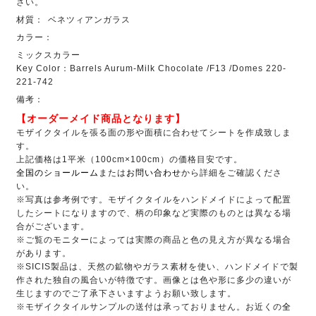
さい。
材質：
ベネツィアンガラス
カラー：
ミックスカラー
Key Color：Barrels Aurum-Milk Chocolate /F13 /Domes 220-
221-742
備考：
【オーダーメイド商品となります】
モザイクタイルを張る面の形や面積に合わせてシートを作成致しま
す。
上記価格は1平米（100cm×100cm）の価格目安です。
全国のショールーム
または
お問い合わせ
から詳細をご確認くださ
い。
※写真は参考例です。モザイクタイルをハンドメイドによって配置
したシートになりますので、柄の印象など実際のものとは異なる場
合がございます。
※ご覧のモニターによっては実際の商品と色の見え方が異なる場合
があります。
※SICIS製品は、天然の鉱物やガラス素材を使い、ハンドメイドで製
作された独自の風合いが特徴です。画像とは色や形に多少の違いが
生じますのでご了承下さいますようお願い致します。
※モザイクタイルサンプルの送付は承っておりません。お近くの
全