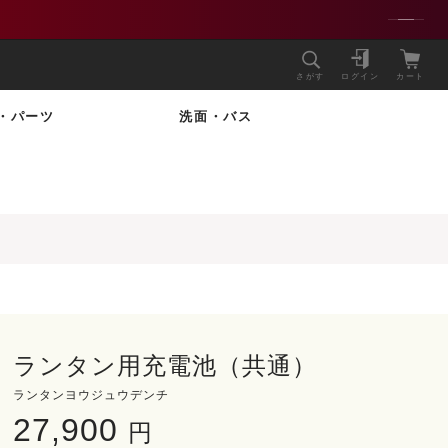
さがす
ログイン
カート
・パーツ
洗面・バス
ランタン用充電池（共通）
ランタンヨウジュウデンチ
27,900
円