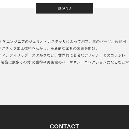
BRAND
ィア州に化学エンジニアのジュリオ・カステッリによって創立。車のパーツ、家庭用
ラスチック加工技術を活かし、革新的な家具の製造を開始。
ティ、フィリップ・スタルクなど、世界的に著名なデザイナーとのコラボレ
製品は数多くの賞 の獲得や美術館のパーマネントコレクションになるなど
CONTACT