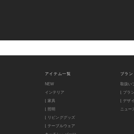
アイテム一覧
ブラン
NEW
取扱い
インテリア
⌊ ブラ
⌊ 家具
⌊ デザ
⌊ 照明
ニュー
⌊ リビンググッズ
⌊ テーブルウェア