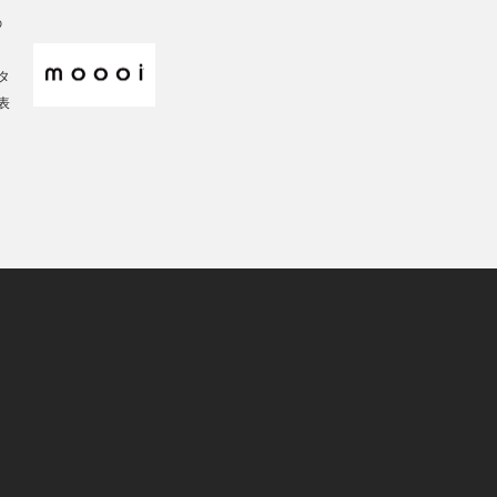
の
タ
表