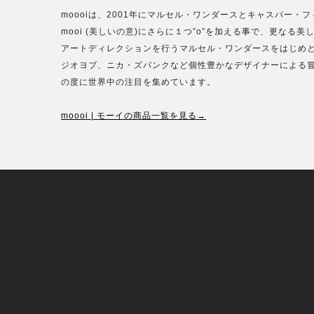
moooiは、2001年にマルセル・ワンダースとキャスパー
mooi (美しいの意)にさらに１つ”o”を加える事で、更な
アートディレクションを行うマルセル・ワンダースをはじめ
ジオヨブ、ニカ・ズパンクなど個性豊かなデザイナーによる
の度に世界中の注目を集めています。
moooi | モーイの商品一覧を見る→