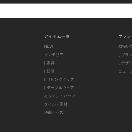
アイテム一覧
ブラン
NEW
取扱い
インテリア
⌊ ブラ
⌊ 家具
⌊ デザ
⌊ 照明
ニュー
⌊ リビンググッズ
⌊ テーブルウェア
キッチン・パーツ
タイル・床材
洗面・バス