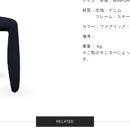
サイズ：
本体：W56/D40
材質：
生地：デニム
フレーム：スチ
カラー：
ファブリック：
備考：
重量：-kg
※ご覧のモニターによ
す。
RELATED