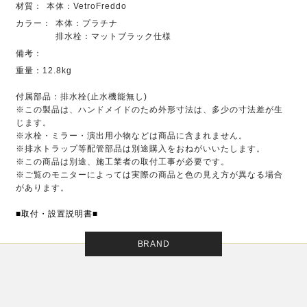
材質：
本体：VetroFreddo
カラー：
本体：プラチナ
排水栓：マットブラック仕様
備考：
重量：12.8kg
付属部品：排水栓(止水機能無し)
※この製品は、ハンドメイドのため外形寸法は、多少の寸法差が生
じます。
※水栓・ミラー・演出用小物などは商品に含まれません。
※排水トラップ等配管部品は別途購入をおねがいいたします。
※この商品は別途、施工業者の取付工事が必要です。
※ご覧のモニターによっては実際の商品と色の見え方が異なる場合
があります。
■取付・設置説明書■
BRAND