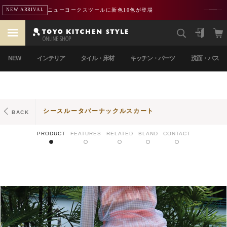
ニューヨークスツールに新色10色が登場
NEW ARRIVAL
NEW
インテリア
タイル・床材
キッチン・パーツ
洗面・バス
シースルータバーナックルスカート
BACK
PRODUCT
FEATURES
RELATED
BLAND
CONTACT