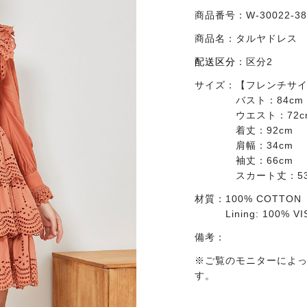
商品番号：
W-30022-3
商品名：
タルヤドレス
配送区分
：
区分2
サイズ：
【フレンチサイ
バスト：84cm
ウエスト：72c
着丈：92cm
肩幅：34cm
袖丈：66cm
スカート丈：53
材質：
100% COTTON
Lining: 100% V
備考：
※ご覧のモニターによ
す。