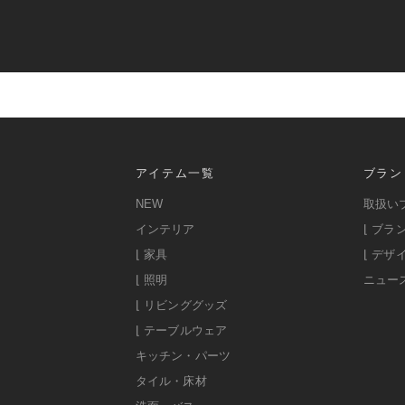
アイテム一覧
ブラン
NEW
取扱い
インテリア
⌊ ブラ
⌊ 家具
⌊ デザ
⌊ 照明
ニュー
⌊ リビンググッズ
⌊ テーブルウェア
キッチン・パーツ
タイル・床材