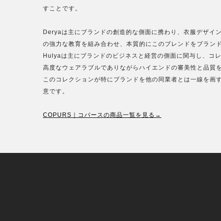
すことです。
Deryaは主にブランドの創造的な側面に携わり、衣服デザ
の強力な教育を組み合わせ、本質的にこのブレンドをブラン
Hulyaは主にブランドのビジネスと経営の側面に関与し、コ
高度なウェアラブルでありながらハイエンドの審美性と品質
このコレクションが特にブランドを他の同業者とは一線を画
意です。
COPURS｜コパースの商品一覧を見る→