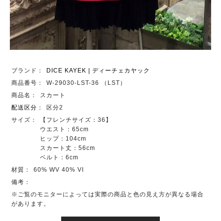
ブランド：
DICE KAYEK | ディーチェカヤック
商品番号：
W-29030-LST-36 （LST）
商品名：
スカート
配送区分
：
区分2
サイズ：
【フレンチサイズ：36】
ウエスト：65cm
ヒップ：104cm
スカート丈：56cm
ベルト：6cm
材質：
60% WV 40% VI
備考：
※ご覧のモニターによっては実際の商品と色の見え方が異なる場合
があります。