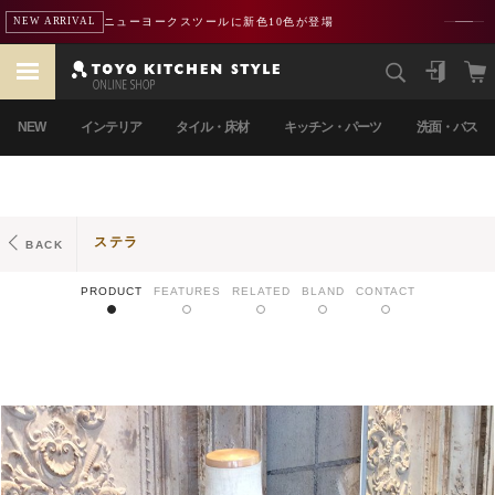
ニューヨークスツールに新色10色が登場
NEW ARRIVAL
NEW
インテリア
タイル・床材
キッチン・パーツ
洗面・バス
ステラ
BACK
PRODUCT
FEATURES
RELATED
BLAND
CONTACT