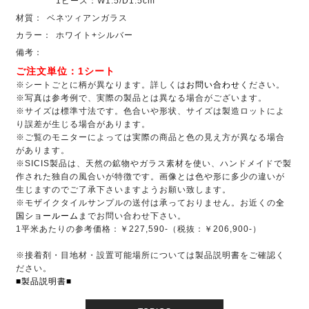
1ピース：W1.5/D1.5cm
材質：
ベネツィアンガラス
カラー：
ホワイト+シルバー
備考：
ご注文単位：1シート
※シートごとに柄が異なります。詳しくは
お問い合わせ
ください。
※写真は参考例で、実際の製品とは異なる場合がございます。
※サイズは標準寸法です。色合いや形状、サイズは製造ロットによ
り誤差が生じる場合があります。
※ご覧のモニターによっては実際の商品と色の見え方が異なる場合
があります。
※SICIS製品は、天然の鉱物やガラス素材を使い、ハンドメイドで製
作された独自の風合いが特徴です。画像とは色や形に多少の違いが
生じますのでご了承下さいますようお願い致します。
※モザイクタイルサンプルの送付は承っておりません。お近くの
全
国ショールーム
までお問い合わせ下さい。
1平米あたりの参考価格：￥227,590-（税抜：￥206,900-）
※接着剤・目地材・設置可能場所については製品説明書をご確認く
ださい。
■製品説明書■