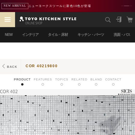
ニューヨークスツールに新色10色が登場
NEW ARRIVAL
NEW
インテリア
タイル・床材
キッチン・パーツ
洗面・バス
COR 40219800
BACK
PRODUCT
FEATURES
TOPICS
RELATED
BLAND
CONTACT