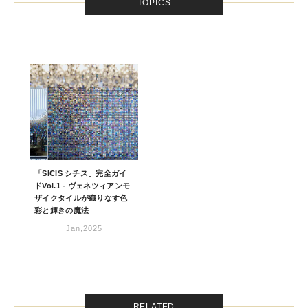
TOPICS
「SICIS シチス」完全ガイ
ドVol.1 - ヴェネツィアンモ
ザイクタイルが織りなす色
彩と輝きの魔法
Jan,2025
RELATED