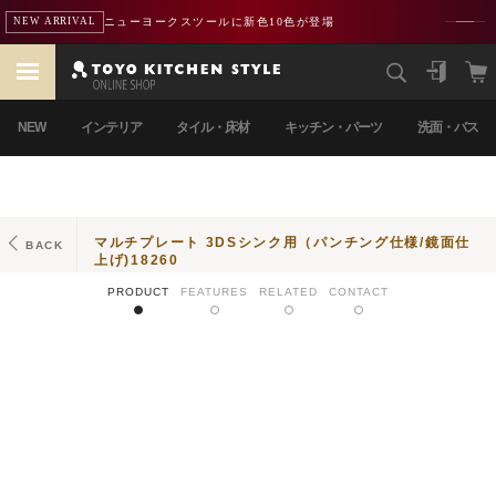
ニューヨークスツールに新色10色が登場
NEW ARRIVAL
NEW
インテリア
タイル・床材
キッチン・パーツ
洗面・バス
マルチプレート 3DSシンク用（パンチング仕様/鏡面仕
BACK
上げ)18260
PRODUCT
FEATURES
RELATED
CONTACT