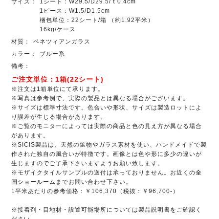
サイズ：
1シート：W29.5/D29.5/ｔ0.4cm
1ピース：W1.5/D1.5cm
梱包単位：22シート/箱 （約1.92平米）
16kg/ケース
材質：
ベネツィアンガラス
カラー：
ブルー系
備考：
ご注文単位：1箱(22シート)
※注文は1箱単位にて承ります。
※写真は参考例で、実際の製品とは異なる場合がございます。
※サイズは標準寸法です。色合いや形状、サイズは製造ロットによ
り誤差が生じる場合があります。
※ご覧のモニターによっては実際の商品と色の見え方が異なる場合
があります。
※SICIS製品は、天然の鉱物やガラス素材を使い、ハンドメイドで製
作された独自の風合いが特徴です。画像とは色や形に多少の違いが
生じますのでご了承下さいますようお願い致します。
※モザイクタイルサンプルの送付は承っておりません。お近くの
全
国ショールーム
までお問い合わせ下さい。
1平米あたりの参考価格：￥106,370（税抜：￥96,700-）
※接着剤・目地材・設置可能場所については製品説明書をご確認く