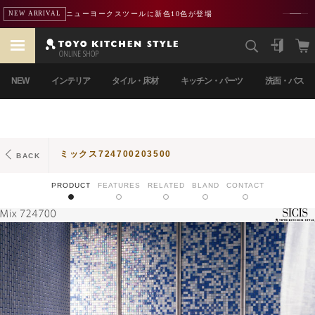
ニューヨークスツールに新色10色が登場
NEW ARRIVAL
NEW
インテリア
タイル・床材
キッチン・パーツ
洗面・バス
ミックス724700203500
BACK
PRODUCT
FEATURES
RELATED
BLAND
CONTACT