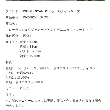
ブランド：
WHOLE9YARDS | ホールナインヤーズ
商品番号：
W-24024 （ROS）
商品名：
フローラルシルクジャカードアンドデニムカットソートップ
配送区分
：
区分1
サイズ：
着丈：53cm
肩幅：38cm
バスト：98cm
袖丈：19.5cm
材質：
生地1：シルク25.5%、綿22％、ポリエステル39％、ナイロン
9.5%、金属繊維4％
生地2：綿100%
裏地：ポリエステル100％
カラー：
ローズ
備考：
※ご覧のモニターによっては実際の商品と色の見え方が異なる場合
があります。