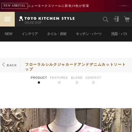
ニューヨークスツールに新色10色が登場
NEW ARRIVAL
NEW
インテリア
タイル・床材
キッチン・パーツ
洗面・バス
フローラルシルクジャカードアンドデニムカットソート
BACK
ップ
PRODUCT
FEATURES
BLAND
CONTACT