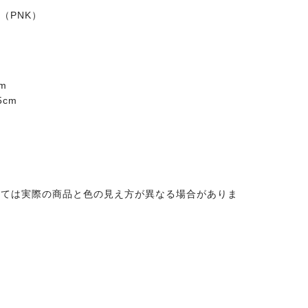
M （PNK）
m
cm
っては実際の商品と色の見え方が異なる場合がありま