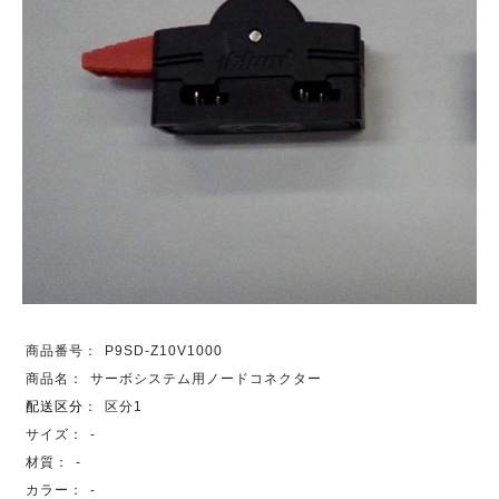
商品番号：
P9SD-Z10V1000
商品名：
サーボシステム用ノードコネクター
配送区分
：
区分1
サイズ：
-
材質：
-
カラー：
-