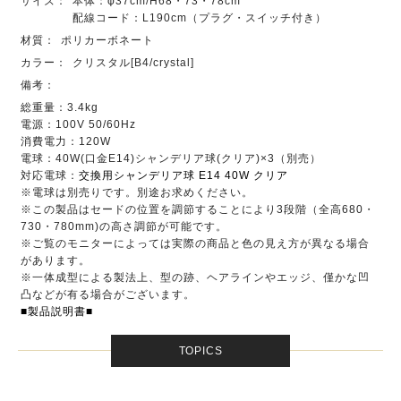
サイズ：
本体：φ37cm/H68・73・78cm
配線コード：L190cm（プラグ・スイッチ付き）
材質：
ポリカーボネート
カラー：
クリスタル[B4/crystal]
備考：
総重量：3.4kg
電源：100V 50/60Hz
消費電力：120W
電球：40W(口金E14)シャンデリア球(クリア)×3（別売）
対応電球：
交換用シャンデリア球 E14 40W クリア
※電球は別売りです。別途お求めください。
※この製品はセードの位置を調節することにより3段階（全高680・
730・780mm)の高さ調節が可能です。
※ご覧のモニターによっては実際の商品と色の見え方が異なる場合
があります。
※一体成型による製法上、型の跡、ヘアラインやエッジ、僅かな凹
凸などが有る場合がございます。
■製品説明書■
TOPICS