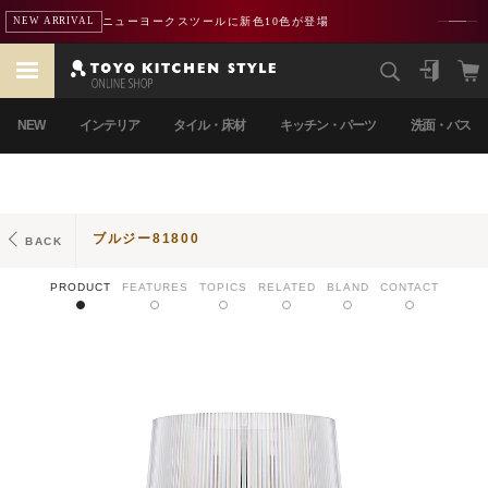
ニューヨークスツールに新色10色が登場
NEW ARRIVAL
NEW
インテリア
タイル・床材
キッチン・パーツ
洗面・バス
ブルジー81800
BACK
PRODUCT
FEATURES
TOPICS
RELATED
BLAND
CONTACT