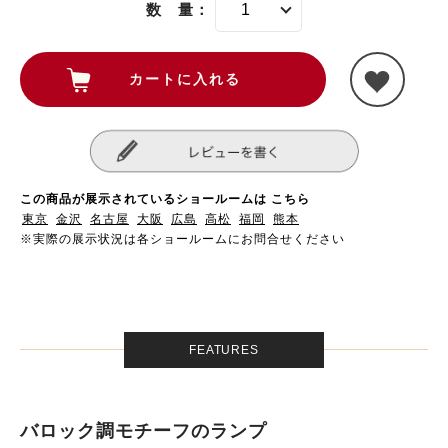
数 量：
この商品が展示されているショールームは こちら
東京
金沢
名古屋
大阪
広島
高松
福岡
熊本
※実際の展示状況は各ショールームにお問合せください
FEATURES
バロック調モチーフのランプ