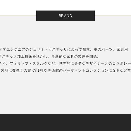
BRAND
ィア州に化学エンジニアのジュリオ・カステッリによって創立。車のパーツ、家庭用
ラスチック加工技術を活かし、革新的な家具の製造を開始。
ティ、フィリップ・スタルクなど、世界的に著名なデザイナーとのコラボレ
製品は数多くの賞 の獲得や美術館のパーマネントコレクションになるなど