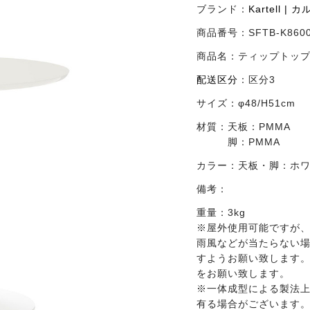
ブランド：
Kartell | 
商品番号：
SFTB-K860
商品名：
ティップトップ
配送区分
：
区分3
サイズ：
φ48/H51cm
材質：
天板：PMMA
脚：PMMA
カラー：
天板・脚：ホワイト
備考：
重量：3kg
※屋外使用可能ですが
雨風などが当たらない
すようお願い致します
をお願い致します。
※一体成型による製法
有る場合がございます