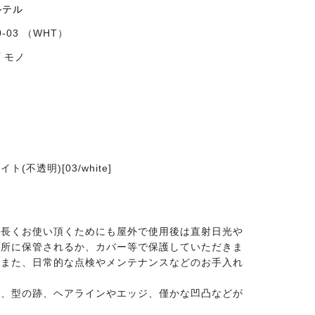
カルテル
0-03 （WHT）
 モノ
(不透明)[03/white]
、長くお使い頂くためにも屋外で使用後は直射日光や
場所に保管されるか、カバー等で保護していただきま
。また、日常的な点検やメンテナンスなどのお手入れ
上、型の跡、ヘアラインやエッジ、僅かな凹凸などが
。