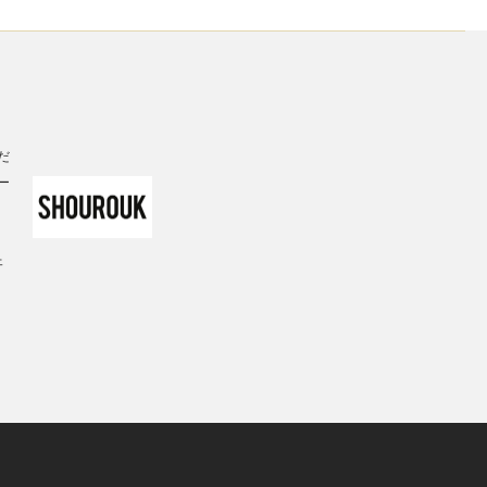
だ
ー
ェ