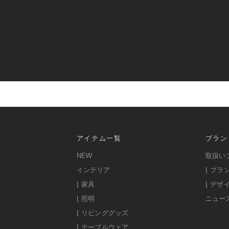
アイテム一覧
ブラン
NEW
取扱い
インテリア
⌊ ブラ
⌊ 家具
⌊ デザ
⌊ 照明
ニュー
⌊ リビンググッズ
⌊ テーブルウェア