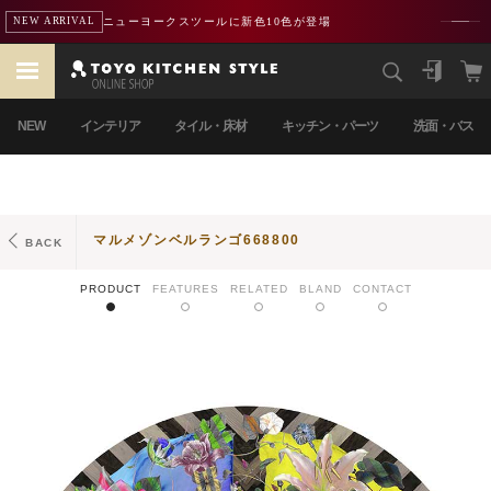
ニューヨークスツールに新色10色が登場
NEW ARRIVAL
NEW
インテリア
タイル・床材
キッチン・パーツ
洗面・バス
マルメゾンベルランゴ668800
BACK
PRODUCT
FEATURES
RELATED
BLAND
CONTACT