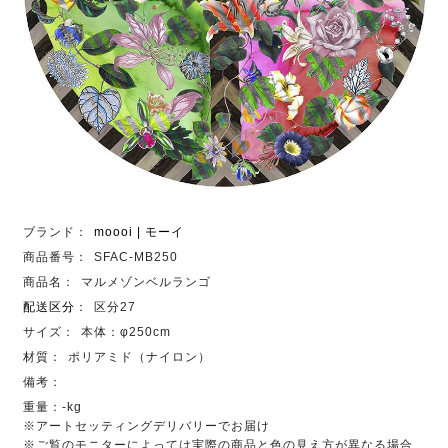
ブランド：
moooi | モーイ
商品番号：
SFAC-MB250
商品名：
マルメゾンベルランゴ
配送区分
：
区分27
サイズ：
本体：φ250cm
材質：
ポリアミド（ナイロン）
備考：
重量：-kg
※アートセッティングデリバリーでお届け
※ご覧のモニターによっては実際の商品と色の見え方が異なる場合