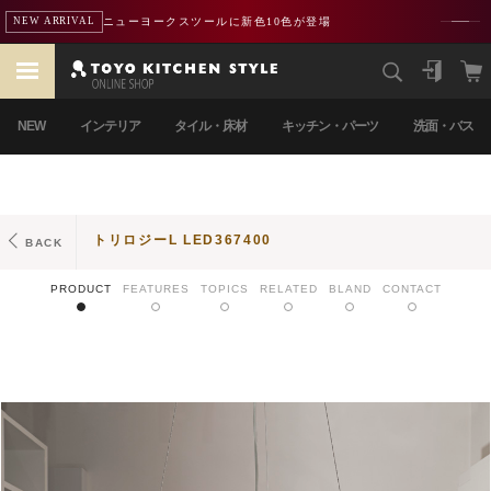
ニューヨークスツールに新色10色が登場
NEW ARRIVAL
NEW
インテリア
タイル・床材
キッチン・パーツ
洗面・バス
トリロジーL LED367400
BACK
PRODUCT
FEATURES
TOPICS
RELATED
BLAND
CONTACT