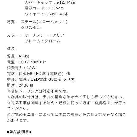
カバーキャップ：φ12/H4cm
電源コード：L155cm
ワイヤー：L146cm×3本
材質：
スチール(クロームメッキ)
クリスタル
カラー：
オーナメント：クリア
フレーム：クローム
備考：
質量：6.5kg
電源：100V 50/60Hz
消費電力：13W
電球：口金G9 LED球（電球色）×9
交換用電球：
LED電球 G9口金 クリア
照度：2430lm
※引掛シーリングは対応不可です。
※器具の取付けは、天井の構造を確かめて正しく行ってください。
※電気工事は関連する法令・規程に従って必ず「有資格者」が行っ
てください。
※ご覧のモニターによっては実際の商品と色の見え方が異なる場合
があります。
■製品説明書■