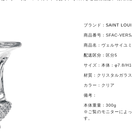
ブランド：
SAINT LO
商品番号：
SFAC-VERS
商品名：
ヴェルサイユ
配送区分
：
区分5
サイズ：
本体：φ7.8/H1
材質：
クリスタルガラ
カラー：
クリア
備考：
本体重量：300g
※ご覧のモニターによ
す。