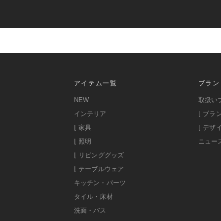
アイテム一覧
ブラン
NEW
取扱い
インテリア
⌊ ブラ
⌊ 家具
⌊ デザ
⌊ 照明
ニュー
⌊ リビンググッズ
⌊ テーブルウェア
キッチン・パーツ
タイル・床材
洗面・バス