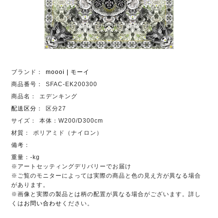
ブランド：
moooi | モーイ
商品番号：
SFAC-EK200300
商品名：
エデンキング
配送区分
：
区分27
サイズ：
本体：W200/D300cm
材質：
ポリアミド（ナイロン）
備考：
重量：-kg
※アートセッティングデリバリーでお届け
※ご覧のモニターによっては実際の商品と色の見え方が異なる場合
があります。
※画像と実際の製品とは柄の配置が異なる場合がございます。詳し
くは
お問い合わせ
ください。