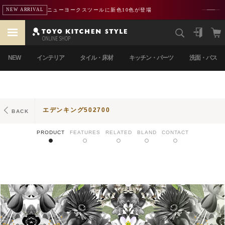
ニューヨークスツールに新色10色が登場
NEW ARRIVAL
NEW
インテリア
タイル・床材
キッチン・パーツ
洗面・バス
エデンキング502700
BACK
PRODUCT
FEATURES
RELATED
BLAND
CONTACT