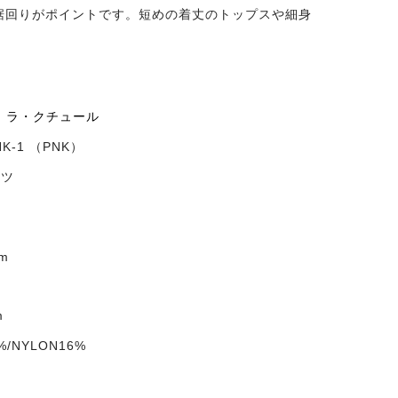
裾回りがポイントです。短めの着丈のトップスや細身
re | ラ・クチュール
NK-1 （PNK）
ンツ
m
m
%/NYLON16%