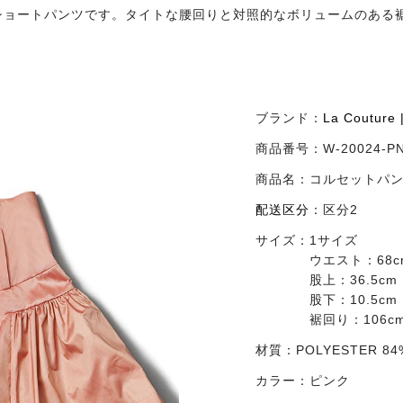
ショートパンツです。タイトな腰回りと対照的なボリュームのある
ブランド：
La Coutu
商品番号：
W-20024-P
商品名：
コルセットパ
配送区分
：
区分2
サイズ：
1サイズ
ウエスト：68c
股上：36.5cm
股下：10.5cm
裾回り：106c
材質：
POLYESTER 84
カラー：
ピンク