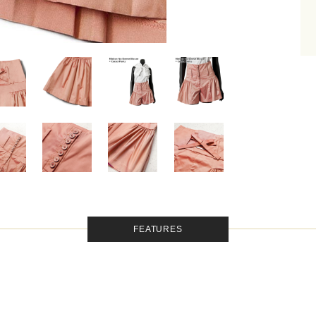
FEATURES
く