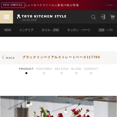
ニューヨークスツールに新色10色が登場
NEW ARRIVAL
NEW
インテリア
タイル・床材
キッチン・パーツ
洗面・バス
ブラックインペリアルストレートベース117700
BACK
PRODUCT
FEATURES
RELATED
BLAND
CONTACT