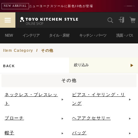
ニューヨークスツールに新色10色が登場
NEW ARRIVAL
NEW
インテリア
タイル・床材
キッチン・パーツ
洗面・バス
Item Category
/
その他
絞り込み
BACK
その他
ネックレス・ブレスレッ
ピアス・イヤリング・リ
ト
ング
ブローチ
ヘアアクセサリー
帽子
バッグ