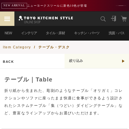
ニューヨークスツールに新色10色が登場
NEW ARRIVAL
NEW
インテリア
タイル・床材
キッチン・パーツ
洗面・バス
Item Category
/
テーブル・デスク
絞り込み
BACK
テーブル｜Table
折り紙から生まれた、彫刻のようなテーブル「オリガミ」コレ
クションやソファに座ったまま快適に食事ができるよう設計さ
れたシステムテーブル「集（つどい）ダイビングテーブル」な
ど、豊富なラインアップからお選びいただけます。