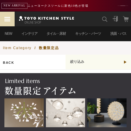
ニューヨークスツールに新色10色が登場
NEW ARRIVAL
NEW
インテリア
タイル・床材
キッチン・パーツ
洗面・バス
Item Category
/
数量限定品
絞り込み
BACK