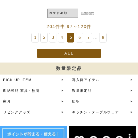
204件中 97～120件
1
2
3
4
5
6
7
9
...
ALL
数量限定品
PICK UP ITEM
再入荷アイテム
即納可能 家具・照明
数量限定品
家具
照明
リビンググッズ
キッチン・テーブルウェア