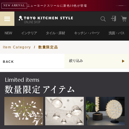
ニューヨークスツールに新色10色が登場
NEW ARRIVAL
NEW
インテリア
タイル・床材
キッチン・パーツ
洗面・バス
Item Category
/
数量限定品
絞り込み
BACK