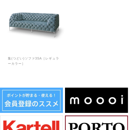
集(つどい)ソファ3SA［レギュラ
ーカラー］