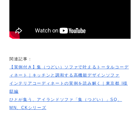
関連記事：
【実例付き】集（つどい）ソファで叶えるトータルコーデ
ィネート｜キッチンと調和する高機能デザインソファ
インテリアコーディネートの実例を読み解く｜東京都 I様
邸編
ひとが集う、アイランドソファ「集（つどい）」SQ、
MN、CKシリーズ