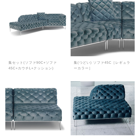
集セット(ソファ90C+ソファ
集(つどい) ソファ45C［レギュラ
45C+カウチL+クッション)
ーカラー］