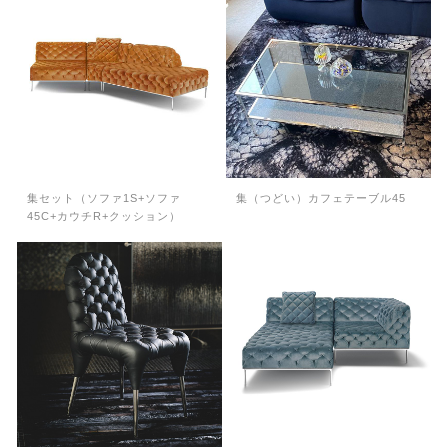
集セット（ソファ1S+ソファ
集（つどい）カフェテーブル45
45C+カウチR+クッション）