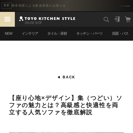
熊本地震による配送遅延のお知らせ
重要
NEW
インテリア
タイル・床材
キッチン・パーツ
洗面・バス
BACK
【座り心地×デザイン】集（つどい）ソ
ファの魅力とは？高級感と快適性を両
立する人気ソファを徹底解説