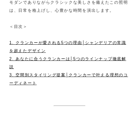
モダンでありながらクラシックな美しさを備えたこの照明
は、日常を格上げし、心豊かな時間を演出します。
＜目次＞
1. クランカーが愛される5つの理由│シャンデリアの常識
を超えたデザイン
2. あなたに合うクランカーは│5つのラインナップ徹底解
説
3. 空間別スタイリング提案│クランカーで叶える理想のコ
ーディネート