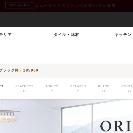
熊本地震による配送遅延のお知らせ
重要
テリア
タイル・床材
キッチン
ラック脚）185900
CT
FEATURES
TOPICS
RELATED
BLAND
CONTA