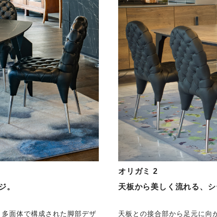
オリガミ 2
ジ。
天板から美しく流れる、シ
と多面体で構成された脚部デザ
天板との接合部から足元に向