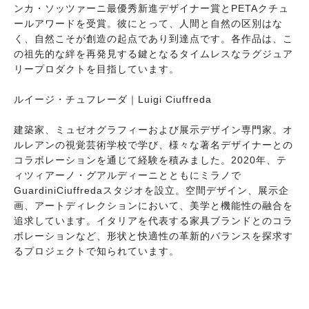
ンカ・ソッツァーニ最優秀新進デザイナー賞とPETAクチュ
ールアワードを受賞。彼にとって、人間と自然の区別はな
く、自然こそが創造の起点であり到達点です。各作品は、こ
の祖先的な絆を再発見する鍵となるタイムレスなラグジュア
リープロダクトを目指しています。
ルイージ・チュフレーダ｜Luigi Ciuffreda
建築家、ミュゼオグラフィーおよび展示デザイン専門家。オ
ルレアンの視覚芸術学校で学び、様々な著名デザイナーとの
コラボレーションを通じて経験を積みました。2020年、テ
ィツィアーノ・グアルディーニとともにミラノで
GuardiniCiuffredaスタジオを設立。空間デザイン、展示企
画、アートディレクションにおいて、美学と機能性の融合を
追求しています。イタリアを代表する家具ブランドとのコラ
ボレーションなど、形状と快適性の革新的バランスを探求す
るプロジェクトで知られています。