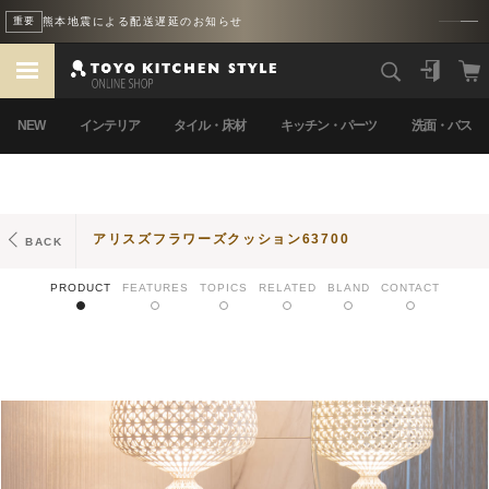
熊本地震による配送遅延のお知らせ
重要
NEW
インテリア
タイル・床材
キッチン・パーツ
洗面・バス
アリスズフラワーズクッション63700
BACK
PRODUCT
FEATURES
TOPICS
RELATED
BLAND
CONTACT