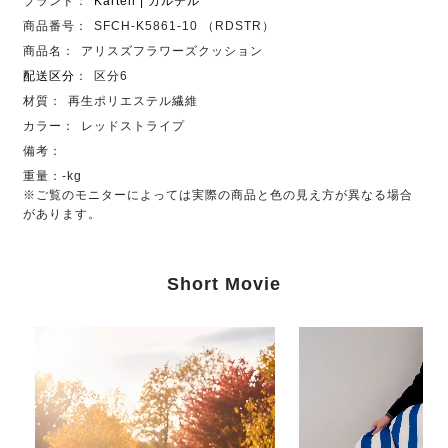
ブランド：
Kartell | カルテル
商品番号：
SFCH-K5861-10 （RDSTR）
商品名：
アリスズフラワーズクッション
配送区分
：
区分6
材質：
再生ポリエステル繊維
カラー：
レッドストライプ
備考：
重量：-kg
※ご覧のモニターによっては実際の商品と色の見え方が異なる場合
があります。
Short Movie