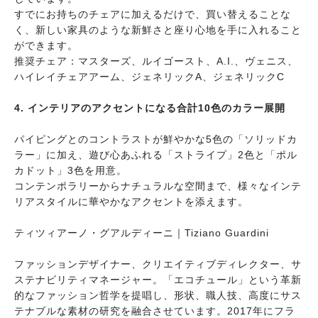
すでにお持ちのチェアに加えるだけで、買い替えることな
く、新しい家具のような新鮮さと座り心地を手に入れること
ができます。
推奨チェア：マスターズ、ルイゴースト、A.I.、ヴェニス、
ハイレイチェアアーム、ジェネリックA、ジェネリックC
4. インテリアのアクセントになる合計10色のカラー展開
パイピングとのコントラストが鮮やかな5色の「ソリッドカ
ラー」に加え、遊び心あふれる「ストライプ」2色と「ポル
カドット」3色を用意。
コンテンポラリーからナチュラルな空間まで、様々なインテ
リアスタイルに華やかなアクセントを添えます。
ティツィアーノ・グアルディーニ｜Tiziano Guardini
ファッションデザイナー、クリエイティブディレクター、サ
ステナビリティマネージャー。「エコチュール」という革新
的なファッション哲学を提唱し、形状、職人技、高度にサス
テナブルな素材の研究を融合させています。2017年にフラ