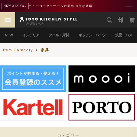
ニューヨークスツールに新色10色が登場
NEW ARRIVAL
NEW
インテリア
タイル・床材
キッチン・パーツ
洗面・バス
Item Category
/
家具
カテゴリー